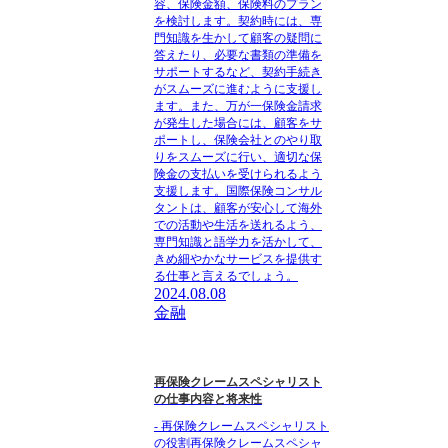
容、保険金額、保険料のプラン
を検討します。契約時には、専
門知識を生かして顧客の疑問に
答えたり、必要な書類の準備を
サポートするなど、契約手続き
がスムーズに進むように支援し
ます。また、万が一保険金請求
が発生した場合には、顧客をサ
ポートし、保険会社とのやり取
りをスムーズに行い、適切な保
険金の支払いを受けられるよう
支援します。国際保険コンサル
タントは、顧客が安心して海外
での活動や生活を送れるよう、
専門知識と語学力を活かして、
きめ細やかなサービスを提供す
る仕事と言えるでしょう。
2024.08.08
金融
再保険クレームスペシャリスト
の仕事内容と将来性
- 再保険クレームスペシャリスト
の役割再保険クレームスペシャ