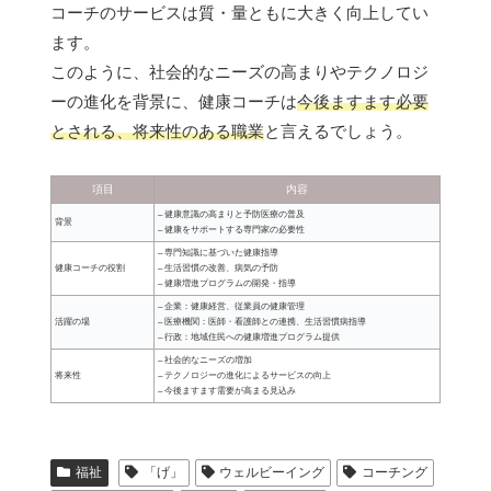
コーチのサービスは質・量ともに大きく向上してい
ます。
このように、社会的なニーズの高まりやテクノロジ
ーの進化を背景に、健康コーチは
今後ますます必要
とされる、将来性のある職業
と言えるでしょう。
項目
内容
– 健康意識の高まりと予防医療の普及
背景
– 健康をサポートする専門家の必要性
– 専門知識に基づいた健康指導
健康コーチの役割
– 生活習慣の改善、病気の予防
– 健康増進プログラムの開発・指導
– 企業：健康経営、従業員の健康管理
活躍の場
– 医療機関：医師・看護師との連携、生活習慣病指導
– 行政：地域住民への健康増進プログラム提供
– 社会的なニーズの増加
将来性
– テクノロジーの進化によるサービスの向上
– 今後ますます需要が高まる見込み
福祉
「げ」
ウェルビーイング
コーチング