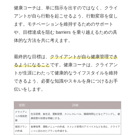
健康コーチは、単に指示を出すのではなく、クライ
アントが自ら行動を起こせるよう、行動変容を促し
ます。モチベーションを維持するためのサポート
や、目標達成を阻む barriers を乗り越えるための具
体的な方法を共に考えます。
最終的な目標は、
クライアントが自ら健康管理でき
るようになること
です。健康コーチは、クライアン
トが生涯にわたって健康的なライフスタイルを維持
できるよう、必要な知識やスキルを身につけるお手
伝いをします。
役割
詳細
クライアン
生活習慣、食生活、運動習慣、ストレスレベル、睡眠時間などをヒアリングし、健
トの現状把
康状態や目標を明確にする。
握
個別プラン
食事指導、運動メニューの作成、ストレス管理のアドバイスなどを含む、クライア
の作成
ントに合わせたプランを作成する。