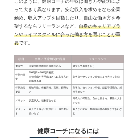
このように、健康コーチの年収は働き方や能力によ
って大きく異なります。安定収入を求めるなら企業
勤め、収入アップを目指したり、自由な働き方を希
望するならフリーランスなど、
自身のキャリアプラ
ンやライフスタイルに合った働き方を選ぶことが重
要
です。
項目
企業／医療機関に所属
フリーランス
働き方
企業や医療機関に雇用される
独立して事業を行う
300万円～600万円程度
年収の目
※管理職や専門職はさらに高収入の
集客力やセッション単価により大きく変動
安
可能性あり
年収決定
経験年数、保有資格、実績、役職な
集客力、セッション単価、顧客管理能力、経
要因
ど
営手腕など
高収入の可能性、自由な働き方、裁量の大き
メリット
安定収入、福利厚生など
さなど
デメリッ
収入の上限が比較的低い、自由度が
収入が不安定、集客や経営の負担が大きいな
ト
低いなど
ど
健康コーチになるには