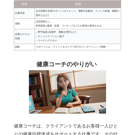
項目
詳細
生活習慣の改善サポート (ダイエット、運動不足解消、ストレス軽減、睡眠の
仕事内容
質向上など)
必須資格なし。
資格
民間資格 (健康・栄養、コーチングなど) の取得が推奨される。
– 専門知識 (栄養学、運動生理学など)
必要なスキル・
– コミュニケーション能力
知識
– コーチングスキル
経験
スポーツジム、フィットネスクラブ等でのインターンシップ経験
健康コーチのやりがい
健康コーチは、クライアントであるお客様一人ひと
りの健康目標達成をサポートする仕事です。その仕