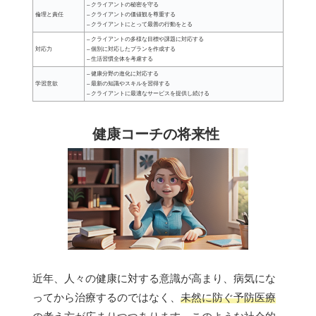
– クライアントの秘密を守る
倫理と責任
– クライアントの価値観を尊重する
– クライアントにとって最善の行動をとる
– クライアントの多様な目標や課題に対応する
対応力
– 個別に対応したプランを作成する
– 生活習慣全体を考慮する
– 健康分野の進化に対応する
学習意欲
– 最新の知識やスキルを習得する
– クライアントに最適なサービスを提供し続ける
健康コーチの将来性
近年、人々の健康に対する意識が高まり、病気にな
ってから治療するのではなく、
未然に防ぐ予防医療