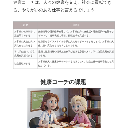
健康コーチは、人々の健康を支え、社会に貢献でき
る、やりがいのある仕事と言えるでしょう。
魅力
詳細
お客様の健康改善に
栄養指導や運動指導を通じて、お客様自身の食生活や運動習慣の改善をサ
直接関与できる
ポートし、健康状態の改善、目標達成を支援する。
お客様の人生に良い
健康的なライフスタイルを手に入れるサポートをすることで、お客様の人
変化をもたらせる
生に良い変化をもたらすことができる。
常に学び続け、自己
最新の健康情報や指導方法を学び続ける必要があり、常に自己成長を実感
成長を実感できる
できる。
お客様個人の健康をサポートするだけでなく、社会全体の健康増進にも貢
社会貢献できる
献している。
健康コーチの課題