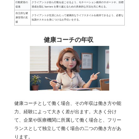
行動変容の
クライアントが自ら行動を起こせるよう、モチベーション維持のサポートや、目標
促進
達成を阻む barriers を乗り越えるための具体的な方法を共に考える。
自立的な健
クライアントが生涯にわたって健康的なライフスタイルを維持できるよう、必要な
康管理の支
知識やスキルを身につけるお手伝いをする。
援
健康コーチの年収
健康コーチとして働く場合、その年収は働き方や能
力、経験によって大きく差が出ます。大きく分け
て、企業や医療機関に所属して働く場合と、フリー
ランスとして独立して働く場合の二つの働き方があ
ります。