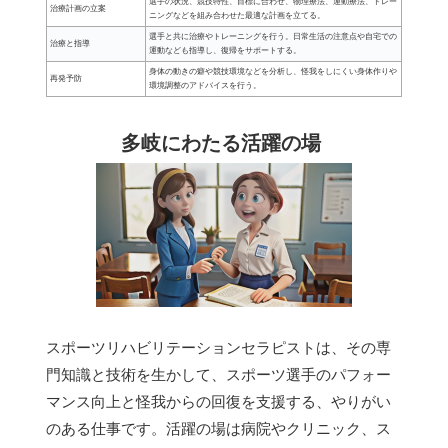
選手の状況、競技特性、目標に合わせ、物理療法、運動療法、トレー
治療計画の立案
ニングなどを組み合わせた最適な計画を立てる。
選手と共に治療やトレーニングを行う。日常生活の注意点や自宅での
治療と指導
運動なども指導し、復帰をサポートする。
身体の動きの癖や競技環境などを分析し、怪我をしにくい身体作りや
再発予防
環境調整のアドバイスを行う。
多岐にわたる活躍の場
スポーツリハビリテーションセラピストは、その専
門知識と技術を生かして、スポーツ選手のパフォー
マンス向上と怪我からの回復を支援する、やりがい
のある仕事です。活躍の場は病院やクリニック、ス