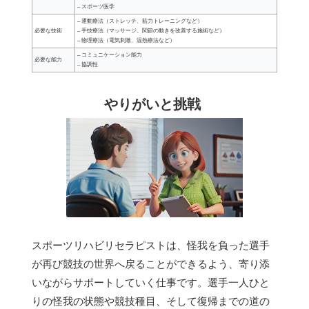
– スポーツ医学
– 運動療法（ストレッチ、筋力トレーニングなど）
必要な技術
– 手技療法（マッサージ、関節の動きを改善する施術など）
– 物理療法（電気刺激、温熱療法など）
– コミュニケーション能力
必要な能力
– 協調性
やりがいと挑戦
スポーツリハビリセラピストは、怪我を負った選手
が再び競技の世界へ戻ることができるよう、寄り添
いながらサポートしていく仕事です。選手一人ひと
りの怪我の状態や競技種目、そして復帰までの道の