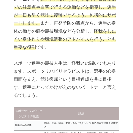
での注意点や自宅で行える運動などを指導し、選手
が一日も早く競技に復帰できるよう、包括的にサポ
ートします。
また、再発予防の観点から、選手の身
体の動きの癖や競技環境などを分析し、
怪我をしに
くい身体作りや環境調整のアドバイスを行うことも
重要な役割
です。
スポーツ選手の競技人生は、怪我との闘いでもあり
ます。スポーツリハビリセラピストは、選手の心身
両面を支え、競技復帰という目標達成を共に目指
す、選手にとってかけがえのないパートナーと言え
るでしょう。
スポーツリハビリセ
詳細
ラピストの役割
問診、視診、触診、動作分析などを行い、怪我の原因や程度を評価す
負傷状況の評価
る。