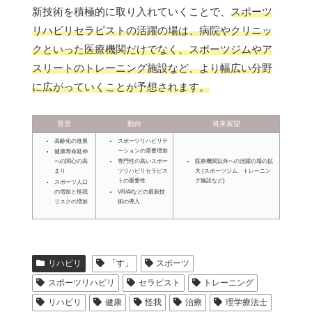
新技術を積極的に取り入れていくことで、
スポーツ
リハビリセラピストの活躍の場は、病院やクリニッ
クといった医療機関だけでなく、スポーツジムやア
スリートのトレーニング施設など、より幅広い分野
に広がっていくことが予想されます。
背景
動向
将来展望
高齢化の進展
スポーツリハビリテ
ーションの需要増加
健康寿命延伸
医療機関以外への活躍の場の拡
への関心の高
専門性の高いスポー
大 (スポーツジム、トレーニン
まり
ツリハビリセラピス
グ施設など)
トの重要性
スポーツ人口
の増加と怪我
VR/AIなどの最新技
リスクの増加
術の導入
リハビリ
「す」
スポーツ
スポーツリハビリ
セラピスト
トレーニング
リハビリ
健康
怪我
治療
理学療法士