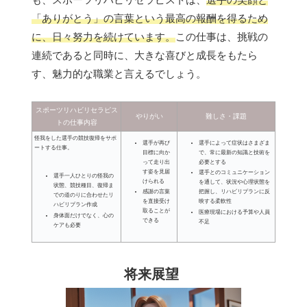
「ありがとう」の言葉という最高の報酬を得るため
に、日々努力を続けています。
この仕事は、挑戦の
連続であると同時に、大きな喜びと成長をもたら
す、魅力的な職業と言えるでしょう。
スポーツリハビリセラピス
やりがい
難しさ・課題
トの仕事内容
怪我をした選手の競技復帰をサポ
選手が再び
選手によって症状はさまざま
ートする仕事。
目標に向か
で、常に最新の知識と技術を
って走り出
必要とする
す姿を見届
選手とのコミュニケーション
選手一人ひとりの怪我の
けられる
を通して、状況や心理状態を
状態、競技種目、復帰ま
感謝の言葉
把握し、リハビリプランに反
での道のりに合わせたリ
を直接受け
映する柔軟性
ハビリプラン作成
取ることが
医療現場における予算や人員
身体面だけでなく、心の
できる
不足
ケアも必要
将来展望