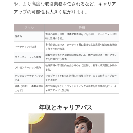
や、より高度な取引業務を任されるなど、キャリア
アップの可能性も大きく広がります。
スキル
詳細
市場の需要と供給、価格変動要因などを分析し、マーケティング戦
分析力
略に活用する能力
市場分析に基づき、ターゲット層に最適な広告展開や販売促進活動
マーケティング知識
を行うための知識
顧客や取引先との信頼関係構築のため、物件説明やニーズヒアリン
コミュニケーション能力
グを円滑に行う能力
物件情報や市場動向を分かりやすく説明し、顧客の購買意欲を高め
プレゼンテーション能力
る能力
デジタルマーケティングス
ウェブサイトやSNSを活用した情報発信で、多くの顧客にアプロー
キル
チする能力
資格（宅建士、不動産鑑定
専門知識を活かしたコンサルティングや高度な取引業務を行い、キ
士など）
ャリアアップに繋がる
年収とキャリアパス