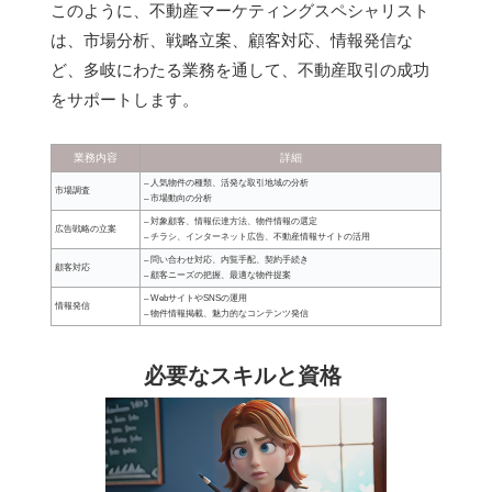
このように、不動産マーケティングスペシャリスト
は、市場分析、戦略立案、顧客対応、情報発信な
ど、多岐にわたる業務を通して、不動産取引の成功
をサポートします。
業務内容
詳細
– 人気物件の種類、活発な取引地域の分析
市場調査
– 市場動向の分析
– 対象顧客、情報伝達方法、物件情報の選定
広告戦略の立案
– チラシ、インターネット広告、不動産情報サイトの活用
– 問い合わせ対応、内覧手配、契約手続き
顧客対応
– 顧客ニーズの把握、最適な物件提案
– WebサイトやSNSの運用
情報発信
– 物件情報掲載、魅力的なコンテンツ発信
必要なスキルと資格