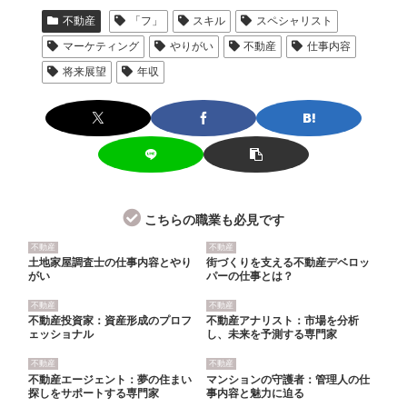
不動産
「フ」
スキル
スペシャリスト
マーケティング
やりがい
不動産
仕事内容
将来展望
年収
こちらの職業も必見です
不動産
不動産
土地家屋調査士の仕事内容とやり
街づくりを支える不動産デベロッ
がい
パーの仕事とは？
不動産
不動産
不動産投資家：資産形成のプロフ
不動産アナリスト：市場を分析
ェッショナル
し、未来を予測する専門家
不動産
不動産
不動産エージェント：夢の住まい
マンションの守護者：管理人の仕
探しをサポートする専門家
事内容と魅力に迫る