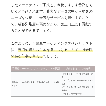
したマーケティング手法も、今後ますます普及して
いくと予想されます。膨大なデータの中から顧客の
ニーズを分析し、最適なサービスを提供すること
で、顧客満足度を高めながら、売上向上にも貢献す
ることができるでしょう。
このように、不動産マーケティングスペシャリスト
は、
専門知識とスキルを身につけることで、将来性
のある仕事と言える
でしょう。
不動産マーケティングスペシャリストの役割
求められるスキル/知識
– デジタルマーケティングの知識・経
験
– ウェブサイトやソーシャルメディア
顧客のニーズを的確に捉え、最適な物件やサービスを提
活用
案する。
– データ分析に基づいた広告配信・情
報発信
– AIやビッグデータ活用