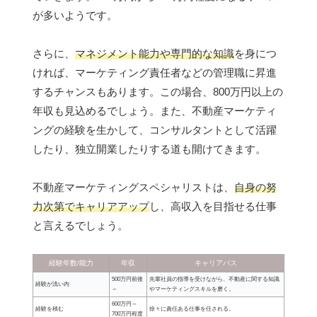
が多いようです。
さらに、
マネジメント能力や専門的な知識
を身につ
ければ、マーケティング責任者などの管理職に昇進
するチャンスもあります。この場合、800万円以上の
年収も見込めるでしょう。また、不動産マーケティ
ングの経験を生かして、コンサルタントとして活躍
したり、独立開業したりする道も開けてきます。
不動産マーケティングスペシャリストは、
自身の努
力次第でキャリアアップ
し、高収入を目指せる仕事
と言えるでしょう。
経験年数/能力
年収
キャリアパス
500万円前後
先輩社員の指導を受けながら、不動産に関する知識
経験が浅い内
～
やマーケティングスキルを磨く。
600万円～
経験を積む
徐々に責任ある仕事を任される。
700万円程度