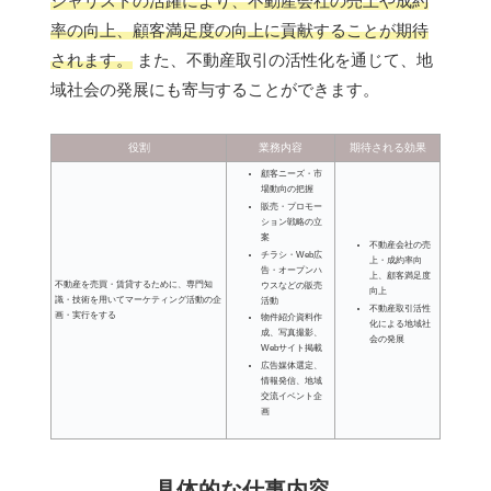
シャリストの活躍により、不動産会社の売上や成約
率の向上、顧客満足度の向上に貢献することが期待
されます。
また、不動産取引の活性化を通じて、地
域社会の発展にも寄与することができます。
役割
業務内容
期待される効果
顧客ニーズ・市
場動向の把握
販売・プロモー
ション戦略の立
案
不動産会社の売
チラシ・Web広
上・成約率向
告・オープンハ
上、顧客満足度
不動産を売買・賃貸するために、専門知
ウスなどの販売
向上
識・技術を用いてマーケティング活動の企
活動
不動産取引活性
画・実行をする
物件紹介資料作
化による地域社
成、写真撮影、
会の発展
Webサイト掲載
広告媒体選定、
情報発信、地域
交流イベント企
画
具体的な仕事内容