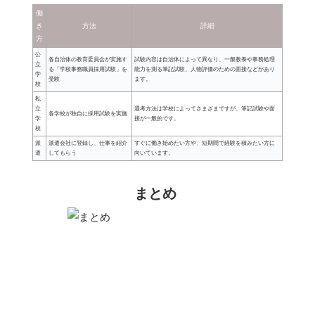
働
き
方法
詳細
方
公
各自治体の教育委員会が実施す
試験内容は自治体によって異なり、一般教養や事務処理
立
る「学校事務職員採用試験」を
能力を測る筆記試験、人物評価のための面接などがあり
学
受験
ます。
校
私
立
選考方法は学校によってさまざまですが、筆記試験や面
各学校が独自に採用試験を実施
学
接が一般的です。
校
派
派遣会社に登録し、仕事を紹介
すぐに働き始めたい方や、短期間で経験を積みたい方に
遣
してもらう
向いています。
まとめ