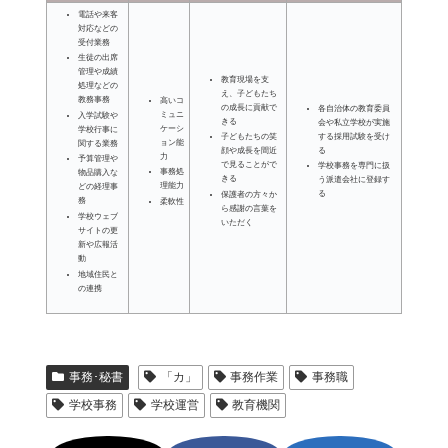
電話や来客
対応などの
受付業務
生徒の出席
管理や成績
教育現場を支
処理などの
え、子どもたち
教務事務
高いコ
の成長に貢献で
各自治体の教育委員
ミュニ
入学試験や
きる
会や私立学校が実施
ケーシ
学校行事に
する採用試験を受け
子どもたちの笑
ョン能
関する業務
る
顔や成長を間近
力
予算管理や
で見ることがで
学校事務を専門に扱
事務処
物品購入な
きる
う派遣会社に登録す
理能力
どの経理事
る
保護者の方々か
務
柔軟性
ら感謝の言葉を
学校ウェブ
いただく
サイトの更
新や広報活
動
地域住民と
の連携
事務･秘書
「カ」
事務作業
事務職
学校事務
学校運営
教育機関