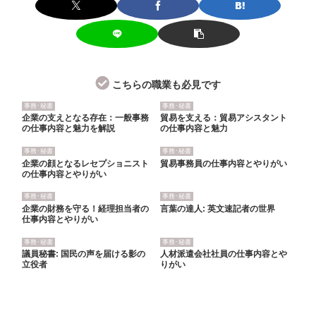
こちらの職業も必見です
事務･秘書
事務･秘書
企業の支えとなる存在：一般事務
貿易を支える：貿易アシスタント
の仕事内容と魅力を解説
の仕事内容と魅力
事務･秘書
事務･秘書
企業の顔となるレセプショニスト
貿易事務員の仕事内容とやりがい
の仕事内容とやりがい
事務･秘書
事務･秘書
企業の財務を守る！経理担当者の
言葉の達人: 英文速記者の世界
仕事内容とやりがい
事務･秘書
事務･秘書
議員秘書: 国民の声を届ける影の
人材派遣会社社員の仕事内容とや
立役者
りがい