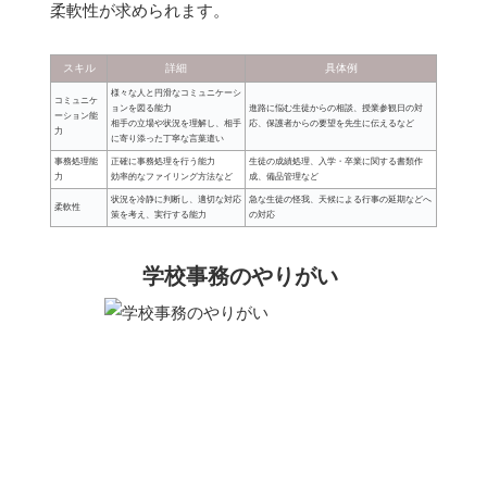
柔軟性が求められます。
スキル
詳細
具体例
様々な人と円滑なコミュニケーシ
コミュニケ
ョンを図る能力
進路に悩む生徒からの相談、授業参観日の対
ーション能
相手の立場や状況を理解し、相手
応、保護者からの要望を先生に伝えるなど
力
に寄り添った丁寧な言葉遣い
事務処理能
正確に事務処理を行う能力
生徒の成績処理、入学・卒業に関する書類作
力
効率的なファイリング方法など
成、備品管理など
状況を冷静に判断し、適切な対応
急な生徒の怪我、天候による行事の延期などへ
柔軟性
策を考え、実行する能力
の対応
学校事務のやりがい