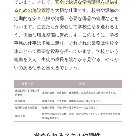
ています。そして、
安全で快適な学習環境を提供す
るための施設管理
も大切な仕事です。校舎や設備の
定期的な安全点検や清掃、必要な備品の管理などを
行います。生徒たちが安心して学校生活を送れるよ
う、快適な環境整備に努めます。このように、学校
事務の仕事は多岐に渡り、それぞれの業務は学校全
体にとって重要な役割を担っています。学校という
組織を支え、生徒の成長を陰ながら見守る、やりが
いのある仕事と言えるでしょう。
業務内容
詳細
生徒に関する情報の管
生徒の成績、出席状況、健康状態、家庭環境などの情報を管理する。
理業務
経理業務
学費の管理、予算管理、教職員の給与計算などを行う。
教職員を支える業務
教材の準備、学校行事の運営サポートなどを行う。
校舎や設備の安全点検、清掃、備品管理などを行い、安全で快適な学習
施設管理
環境を提供する。
求められるスキルや適性