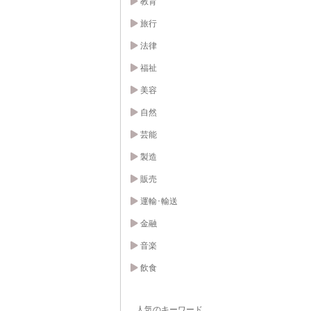
教育
旅行
法律
福祉
美容
自然
芸能
製造
販売
運輸･輸送
金融
音楽
飲食
人気のキーワード