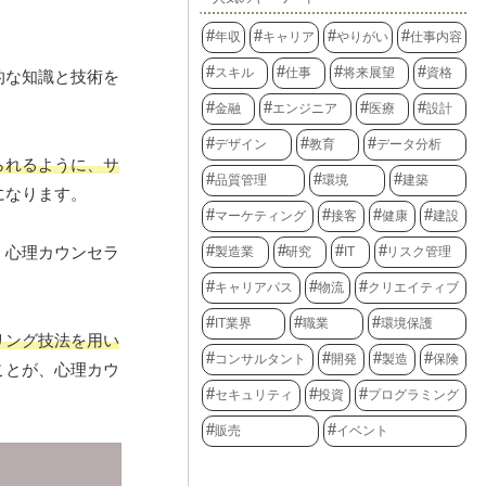
年収
キャリア
やりがい
仕事内容
スキル
仕事
将来展望
資格
的な知識と技術を
金融
エンジニア
医療
設計
デザイン
教育
データ分析
られるように、サ
品質管理
環境
建築
になります。
マーケティング
接客
健康
建設
。心理カウンセラ
製造業
研究
IT
リスク管理
キャリアパス
物流
クリエイティブ
IT業界
職業
環境保護
リング技法を用い
コンサルタント
開発
製造
保険
ことが、心理カウ
セキュリティ
投資
プログラミング
販売
イベント