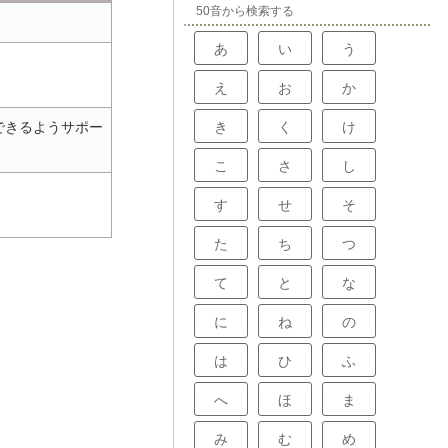
50音から検索する
あ
い
う
え
お
か
き
く
け
できるようサポー
こ
さ
し
す
せ
そ
た
ち
つ
て
と
な
に
ね
の
は
ひ
ふ
へ
ほ
ま
み
む
め