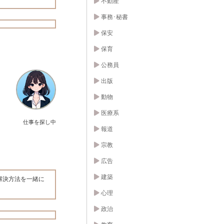
不動産
事務･秘書
保安
保育
公務員
出版
動物
医療系
仕事を探し中
報道
宗教
広告
建築
解決方法を一緒に
心理
政治