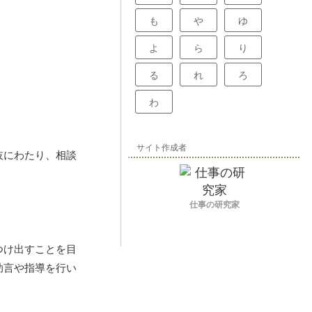
も
や
ゆ
よ
ら
り
る
れ
ろ
わ
サイト作成者
岐にわたり、相談
仕事の研究家
つけ出すことを目
助言や指導を行い