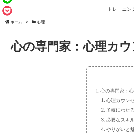
e
a
L
トレーニン
b
i
i
o
P
l
ホーム
心理
n
o
o
e
k
c
心の専門家：心理カウ
k
e
t
心の専門家：心
心理カウン
多岐にわた
必要なスキ
やりがいと