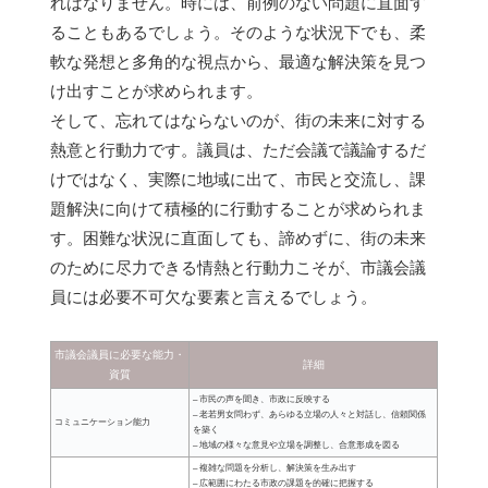
ればなりません。時には、前例のない問題に直面す
ることもあるでしょう。そのような状況下でも、柔
軟な発想と多角的な視点から、最適な解決策を見つ
け出すことが求められます。
そして、忘れてはならないのが、街の未来に対する
熱意と行動力です。議員は、ただ会議で議論するだ
けではなく、実際に地域に出て、市民と交流し、課
題解決に向けて積極的に行動することが求められま
す。困難な状況に直面しても、諦めずに、街の未来
のために尽力できる情熱と行動力こそが、市議会議
員には必要不可欠な要素と言えるでしょう。
市議会議員に必要な能力・
詳細
資質
– 市民の声を聞き、市政に反映する
– 老若男女問わず、あらゆる立場の人々と対話し、信頼関係
コミュニケーション能力
を築く
– 地域の様々な意見や立場を調整し、合意形成を図る
– 複雑な問題を分析し、解決策を生み出す
– 広範囲にわたる市政の課題を的確に把握する