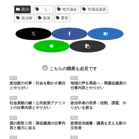
政治
「し」
地方議会
市議会議員
政治家
政策
選挙
こちらの職業も必見です
政治
政治
政治家の仕事：社会を動かす責任
地域の声を県政へ：県議会議員の
とやりがい
仕事内容とやりがい
政治
政治
社会貢献の鍵！公共政策アナリス
政治学者の世界：役割、課題、や
トの仕事内容とやりがい
りがいを探る
政治
政治
国の舵取り役：国会議員の仕事内
政策担当秘書：議員を支える影の
容と魅力に迫る
立役者
政治
政治