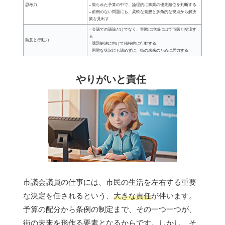
思考力
– 限られた予算の中で、論理的に事業の優先順位を判断する
– 前例のない問題にも、柔軟な発想と多角的な視点から解決
策を見出す
– 会議での議論だけでなく、実際に地域に出て市民と交流す
る
熱意と行動力
– 課題解決に向けて積極的に行動する
– 困難な状況にも諦めずに、街の未来のために尽力する
やりがいと責任
市議会議員の仕事には、市民の生活を左右する重要
な決定を任されるという、
大きな責任
が伴います。
予算の配分から条例の制定まで、その一つ一つが、
街の未来を形作る要素となるからです。しかし、そ