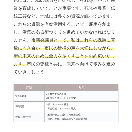
化には、地域の魅力を再発見し、それを活かした産
業を育成していくことが重要です。観光や農業、伝
統工芸など、地域には多くの資源が眠っています。
これらの資源を有効活用することで、雇用を創出
し、活気のある街づくりを進めていかなければなり
ません。
市議会議員として、私はこれらの課題に真
摯に向き合い、市民の皆様の声を大切にしながら、
街の未来のために全力を尽くすことをお約束いたし
ます。
市民の皆様と共に、未来へ向けて歩みを進め
ていきましょう。
課題
対策
– 子育て支援の充実
少子高齢化
– 医療や介護サービスの充実
– 省エネルギーの推進
環境問題
– 再生可能エネルギーの導入
– 地域の魅力を活かした産業育成
地域経済の停滞
– 観光、農業、伝統工芸などの資源活用