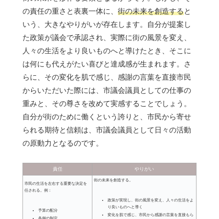
の責任の重さと表裏一体に、
街の未来を創造する
と
いう、大きなやりがいが存在します。自分が提案し
た政策が議会で承認され、実際に街の風景を変え、
人々の生活をより良いものへと導けたとき、そこに
は何にも代えがたい喜びと達成感が生まれます。さ
らに、その変化を肌で感じ、感謝の言葉を直接市民
からいただいた際には、市議会議員としての仕事の
重みと、その尊さを改めて実感することでしょう。
自分が街のために働くという誇りと、市民から寄せ
られる期待と信頼は、市議会議員として日々の活動
の原動力となるのです。
責任
やりがい
街の未来を創造する。
市民の生活を左右する重要な決定を
任される。例：
政策が実現し、街の風景を変え、人々の生活をよ
り良いものへと導く
予算の配分
変化を肌で感じ、市民から感謝の言葉を直接もら
条例の制定