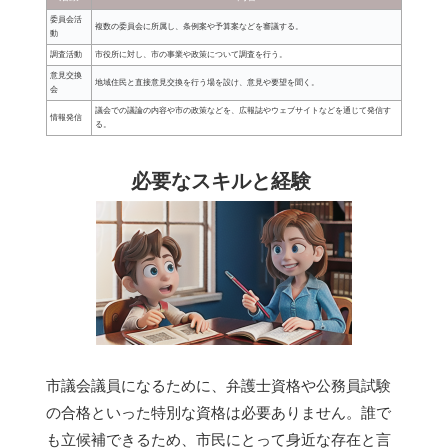
委員会活
複数の委員会に所属し、条例案や予算案などを審議する。
動
調査活動
市役所に対し、市の事業や政策について調査を行う。
意見交換
地域住民と直接意見交換を行う場を設け、意見や要望を聞く。
会
議会での議論の内容や市の政策などを、広報誌やウェブサイトなどを通じて発信す
情報発信
る。
必要なスキルと経験
市議会議員になるために、弁護士資格や公務員試験
の合格といった特別な資格は必要ありません。誰で
も立候補できるため、市民にとって身近な存在と言