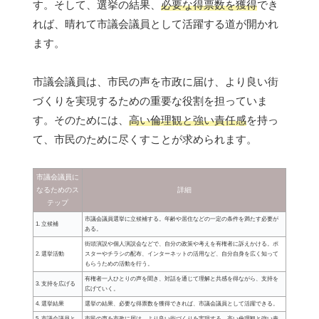
す。そして、選挙の結果、
必要な得票数を獲得
でき
れば、晴れて市議会議員として活躍する道が開かれ
ます。
市議会議員は、市民の声を市政に届け、より良い街
づくりを実現するための重要な役割を担っていま
す。そのためには、
高い倫理観と強い責任感
を持っ
て、市民のために尽くすことが求められます。
市議会議員に
なるためのス
詳細
テップ
市議会議員選挙に立候補する。年齢や居住などの一定の条件を満たす必要が
1. 立候補
ある。
街頭演説や個人演説会などで、自分の政策や考えを有権者に訴えかける。ポ
2. 選挙活動
スターやチラシの配布、インターネットの活用など、自分自身を広く知って
もらうための活動を行う。
有権者一人ひとりの声を聞き、対話を通じて理解と共感を得ながら、支持を
3. 支持を広げる
広げていく。
4. 選挙結果
選挙の結果、必要な得票数を獲得できれば、市議会議員として活躍できる。
5. 市議会議員と
市民の声を市政に届け、より良い街づくりを実現する。高い倫理観と強い責