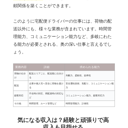
頼関係を築くことができます。
このように宅配便ドライバーの仕事には、荷物の配
送以外にも、様々な業務が含まれています。時間管
理能力、コミュニケーション能力など、多岐にわた
る能力が必要とされる、奥の深い仕事と言えるでし
ょう。
業務内容
詳細
求められる能力
荷物の仕分
配送エリアごと、配送順に仕分け
判断力、柔軟性、効率性
け
る
企業や個人宅へ安全に荷物を届け
安全運転技術、気配り、コミュニケーション能
配送
る
力
不在時の対応、再配達時の対応な
顧客対応
コミュニケーション能力、顧客対応力
ど
その他
時間管理、ルート管理など
時間管理能力、計画性
気になる収入は？経験と頑張りで高
収入も目指せる