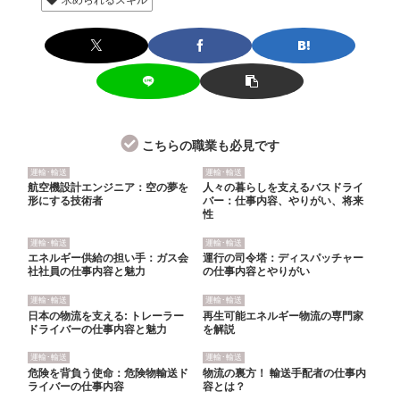
こちらの職業も必見です
運輸･輸送
運輸･輸送
航空機設計エンジニア：空の夢を
人々の暮らしを支えるバスドライ
形にする技術者
バー：仕事内容、やりがい、将来
性
運輸･輸送
運輸･輸送
エネルギー供給の担い手：ガス会
運行の司令塔：ディスパッチャー
社社員の仕事内容と魅力
の仕事内容とやりがい
運輸･輸送
運輸･輸送
日本の物流を支える: トレーラー
再生可能エネルギー物流の専門家
ドライバーの仕事内容と魅力
を解説
運輸･輸送
運輸･輸送
危険を背負う使命：危険物輸送ド
物流の裏方！ 輸送手配者の仕事内
ライバーの仕事内容
容とは？