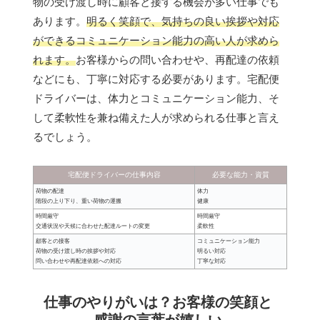
物の受け渡し時に顧客と接する機会が多い仕事でも
あります。
明るく笑顔で、気持ちの良い挨拶や対応
ができるコミュニケーション能力の高い人が求めら
れます。
お客様からの問い合わせや、再配達の依頼
などにも、丁寧に対応する必要があります。宅配便
ドライバーは、体力とコミュニケーション能力、そ
して柔軟性を兼ね備えた人が求められる仕事と言え
るでしょう。
宅配便ドライバーの仕事内容
必要な能力・資質
荷物の配達
体力
階段の上り下り、重い荷物の運搬
健康
時間厳守
時間厳守
交通状況や天候に合わせた配達ルートの変更
柔軟性
顧客との接客
コミュニケーション能力
荷物の受け渡し時の挨拶や対応
明るい対応
問い合わせや再配達依頼への対応
丁寧な対応
仕事のやりがいは？お客様の笑顔と
感謝の言葉が嬉しい