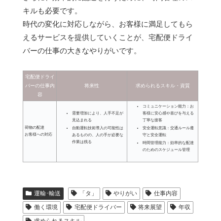
キルも必要です。
時代の変化に対応しながら、お客様に満足してもら
えるサービスを提供していくことが、宅配便ドライ
バーの仕事の大きなやりがいです。
宅配便ドライ
バーの仕事内
将来性
求められるスキル・資質
容
コミュニケーション能力：お
需要増加により、人手不足が
客様に安心感や喜びを与える
見込まれる
丁寧な接客
荷物の配達
自動運転技術導入の可能性は
安全運転意識：交通ルール遵
お客様への対応
あるものの、人の手が必要な
守と安全運転
作業は残る
時間管理能力：効率的な配達
のためのスケジュール管理
運輸･輸送
「タ」
やりがい
仕事内容
働く環境
宅配便ドライバー
将来展望
年収
求められるスキル