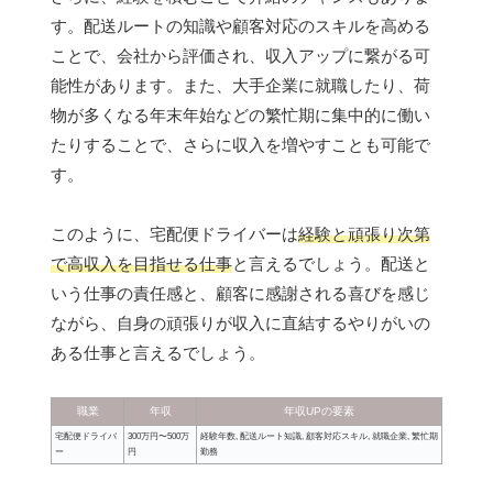
す。配送ルートの知識や顧客対応のスキルを高める
ことで、会社から評価され、収入アップに繋がる可
能性があります。また、大手企業に就職したり、荷
物が多くなる年末年始などの繁忙期に集中的に働い
たりすることで、さらに収入を増やすことも可能で
す。
このように、宅配便ドライバーは
経験と頑張り次第
で高収入を目指せる仕事
と言えるでしょう。配送と
いう仕事の責任感と、顧客に感謝される喜びを感じ
ながら、自身の頑張りが収入に直結するやりがいの
ある仕事と言えるでしょう。
職業
年収
年収UPの要素
宅配便ドライバ
300万円〜500万
経験年数, 配送ルート知識, 顧客対応スキル, 就職企業, 繁忙期
ー
円
勤務