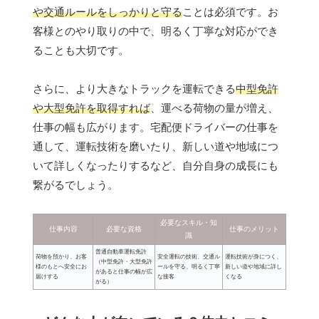
や交通ルールをしっかりと守る
ことは必須です。お
客様とのやり取りの中で、明るく丁寧な対応ができ
ることも大切です。
さらに、より大きなトラックを運転できる
中型免許
や大型免許を取得すれば
、運べる荷物の量が増え、
仕事の幅も広がります。宅配便ドライバーの仕事を
通して、運転技術を磨いたり、新しい道や地域につ
いて詳しくなったりするなど、自分自身の成長にも
繋がるでしょう。
必要なスキル・知
仕事内容
必要な資格
仕事のメリット
識
普通自動車運転免許
荷物を預かり、お客
安全運転の技術、交通ル
運転技術が身につく、
（中型免許・大型免許
様のもとへ安全にお
ールを守る、明るく丁寧
新しい道や地域に詳し
があると仕事の幅が広
届けする
な接客
くなる
がる）