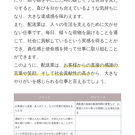
りすると、喜びを分かち合えているような気持ちに
なり、大きな達成感を味わえます。
また、配送業は、人々の生活を支えるために欠かせ
ない仕事です。毎日、様々な荷物を届けることを通
じて、社会に貢献しているという実感を得ることが
でき、責任感と使命感を持って仕事に取り組むこと
ができます。
このように、配送業は、
お客様からの直接の感謝の
言葉や笑顔、そして社会貢献性の高さ
から、大きな
やりがいを感じられる仕事と言えるでしょう。
メリット
デメリット
再配達の依頼や配達時間の変更など、お
お客様から直接「ありがとう」などの言葉や笑顔をも
客様とのやり取りが煩雑になる場合があ
らえる
る
通販サイトで購入された商品や、大切な人からの贈り
物を届ける際に、お客様の喜びを直接感じることがで
きる
人々の生活を支えるために欠かせない仕事であり、社