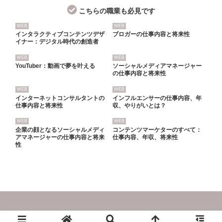
こちらの職業も必見です
WEB
WEB
インタラクティブコンテンツデザ
ブロガーの仕事内容と将来性
イナー：デジタル時代の創造者
WEB
WEB
YouTuber：動画で夢を叶える
ソーシャルメディアマネージャー
の仕事内容と将来性
WEB
WEB
インターネットコンサルタントの
インフルエンサーの仕事内容、年
仕事内容と将来性
収、やりがいとは？
WEB
WEB
企業の顔となるソーシャルメディ
コンテンツマーケターのすべて：
アマネージャーの仕事内容と将来
仕事内容、年収、将来性
性
© 2024 職業別ガイドブック.