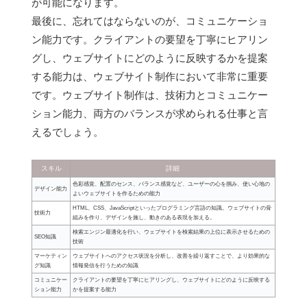
が可能になります。
最後に、忘れてはならないのが、コミュニケーショ
ン能力です。クライアントの要望を丁寧にヒアリン
グし、ウェブサイトにどのように反映するかを提案
する能力は、ウェブサイト制作において非常に重要
です。ウェブサイト制作は、技術力とコミュニケー
ション能力、両方のバランスが求められる仕事と言
えるでしょう。
スキル
詳細
色彩感覚、配置のセンス、バランス感覚など、ユーザーの心を掴み、使い心地の
デザイン能力
よいウェブサイトを作るための能力
HTML、CSS、JavaScriptといったプログラミング言語の知識。ウェブサイトの骨
技術力
組みを作り、デザインを施し、動きのある表現を加える。
検索エンジン最適化を行い、ウェブサイトを検索結果の上位に表示させるための
SEO知識
技術
マーケティン
ウェブサイトへのアクセス状況を分析し、改善を繰り返すことで、より効果的な
グ知識
情報発信を行うための知識
コミュニケー
クライアントの要望を丁寧にヒアリングし、ウェブサイトにどのように反映する
ション能力
かを提案する能力