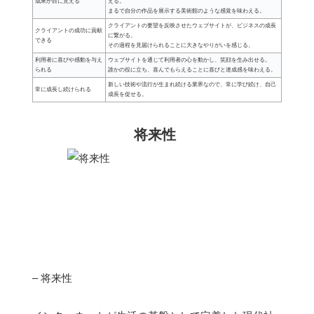
成果が目に見える
える。
まるで自分の作品を展示する美術館のような感覚を味わえる。
クライアントの要望を反映させたウェブサイトが、ビジネスの成長
クライアントの成功に貢献
に繋がる。
できる
その過程を見届けられることに大きなやりがいを感じる。
利用者に喜びや感動を与え
ウェブサイトを通じて利用者の心を動かし、笑顔を生み出せる。
られる
誰かの役に立ち、喜んでもらえることに喜びと達成感を味わえる。
新しい技術や流行が生まれ続ける業界なので、常に学び続け、自己
常に成長し続けられる
成長を促せる。
将来性
– 将来性