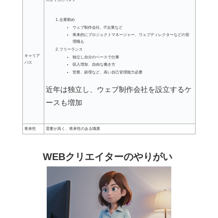
企業勤め
ウェブ制作会社、IT企業など
将来的にプロジェクトマネージャー、ウェブディレクターなどの管
理職も
フリーランス
キャリア
独立し自分のペースで仕事
パス
収入増加、自由な働き方
営業、経理など、高い自己管理能力必要
近年は独立し、ウェブ制作会社を設立するケ
ースも増加
将来性
需要が高く、将来性のある職業
WEBクリエイターのやりがい