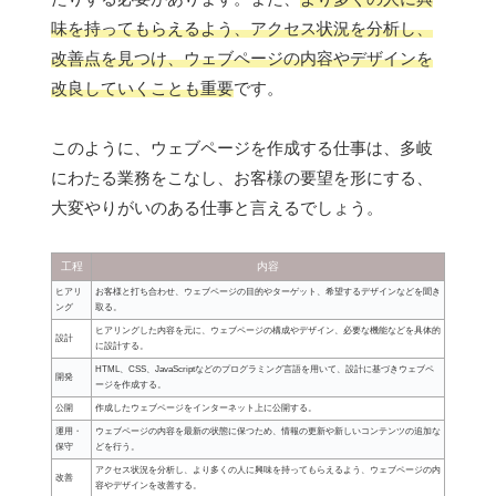
味を持ってもらえるよう、アクセス状況を分析し、
改善点を見つけ、ウェブページの内容やデザインを
改良していくことも重要
です。
このように、ウェブページを作成する仕事は、多岐
にわたる業務をこなし、お客様の要望を形にする、
大変やりがいのある仕事と言えるでしょう。
工程
内容
ヒアリ
お客様と打ち合わせ、ウェブページの目的やターゲット、希望するデザインなどを聞き
ング
取る。
ヒアリングした内容を元に、ウェブページの構成やデザイン、必要な機能などを具体的
設計
に設計する。
HTML、CSS、JavaScriptなどのプログラミング言語を用いて、設計に基づきウェブペ
開発
ージを作成する。
公開
作成したウェブページをインターネット上に公開する。
運用・
ウェブページの内容を最新の状態に保つため、情報の更新や新しいコンテンツの追加な
保守
どを行う。
アクセス状況を分析し、より多くの人に興味を持ってもらえるよう、ウェブページの内
改善
容やデザインを改善する。