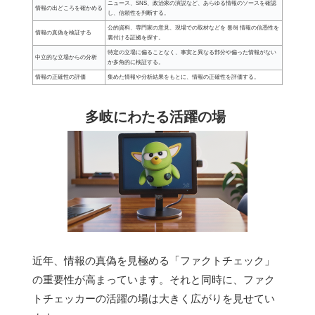
ニュース、SNS、政治家の演説など、あらゆる情報のソースを確認
情報の出どころを確かめる
し、信頼性を判断する。
公的資料、専門家の意見、現場での取材などを 통해 情報の信憑性を
情報の真偽を検証する
裏付ける証拠を探す。
特定の立場に偏ることなく、事実と異なる部分や偏った情報がない
中立的な立場からの分析
か多角的に検証する。
情報の正確性の評価
集めた情報や分析結果をもとに、情報の正確性を評価する。
多岐にわたる活躍の場
近年、情報の真偽を見極める「ファクトチェック」
の重要性が高まっています。それと同時に、ファク
トチェッカーの活躍の場は大きく広がりを見せてい