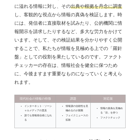
に溢れる情報に対し、その
出典や根拠を丹念に調査
し、客観的な視点から情報の真偽を検証します。時
には、発信者に直接取材を試みたり、公的機関に情
報開示を請求したりするなど、多大な労力をかけて
います。そして、その検証結果を分かりやすく公開
することで、私たちが情報を見極める上での「羅針
盤」としての役割を果たしているのです。ファクト
チェッカーの存在は、情報社会を健全に保つため
に、今後ますます重要なものになっていくと考えら
れます。
現代社会の情報の特徴
課題
対応策
インターネット・ソーシ
情報源の信頼性を見
情報の真偽を見極め
ャルメディアの普及
極めるのが困難
る「目」を持つ
誰でも情報発信者になれ
フェイクニュースの
ファクトチェック
る
拡散