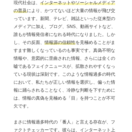
現代社会は、
インターネットやソーシャルメディア
の普及
により、かつてないほど大量の情報が飛び交
っています。新聞、テレビ、雑誌といった従来型の
メディアに加え、ブログ、SNS、動画サイトなど、
誰もが情報発信者になれる時代になりました。しか
し、その反面、
情報源の信頼性
を見極めることがま
すます難しくなっているのも事実です。真偽不明な
情報や、意図的に歪曲された情報、さらには全くの
嘘であるフェイクニュースが、拡散されやすくなっ
ている現状は深刻です。このような情報過多の時代
において、私たちが正しい情報を選択し、偏った情
報に踊らされることなく、冷静な判断を下すために
は、情報の真偽を見極める「目」を持つことが不可
欠です。
まさに情報過多時代の「番人」と言える存在が、フ
ァクトチェッカーです。彼らは、インターネット上