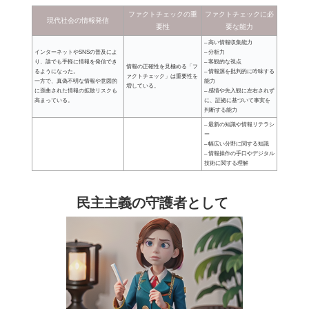
ファクトチェックの重
ファクトチェックに必
現代社会の情報発信
要性
要な能力
– 高い情報収集能力
インターネットやSNSの普及によ
– 分析力
り、誰でも手軽に情報を発信でき
– 客観的な視点
情報の正確性を見極める「フ
るようになった。
– 情報源を批判的に吟味する
ァクトチェック」は重要性を
一方で、真偽不明な情報や意図的
能力
増している。
に歪曲された情報の拡散リスクも
– 感情や先入観に左右されず
高まっている。
に、証拠に基づいて事実を
判断する能力
– 最新の知識や情報リテラシ
ー
– 幅広い分野に関する知識
– 情報操作の手口やデジタル
技術に関する理解
民主主義の守護者として