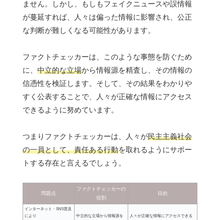
ません。しかし、もしもフェイクニュースや誤情報
が蔓延すれば、人々は偏った情報に影響され、公正
な判断が難しくなる可能性があります。
ファクトチェッカーは、このような事態を防ぐため
に、
中立的な立場
から情報源を精査し、その情報の
信憑性を検証します。そして、その結果をわかりや
すく公表することで、人々が正確な情報にアクセス
できるように努めています。
つまりファクトチェッカーは、人々が
民主主義社会
の一員として、責任ある行動
を取れるようにサポー
トする存在と言えるでしょう。
ファクトチェッカーの
問題点
目的
役割
インターネット・SNS普及
により
中立的な立場から情報源を
人々が正確な情報にアクセスできる