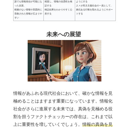
誰でも情報発信が可能にな
精査し、情報の信憑性を検
ようにする
った反面、
証する
人々が民主主義社会の一員として、
根拠のない情報や意図的に
検証結果をわかりやすく公
責任ある行動を取れるようにサポー
歪曲された情報が広まりや
表する
トする
すい
未来への展望
情報があふれる現代社会において、確かな情報を見
極めることはますます重要になっています。情報化
社会がさらに進展する未来では、真偽を見極める役
割を担うファクトチェッカーの存在は、これまで以
上に重要性を増していくでしょう。
情報の真偽を見