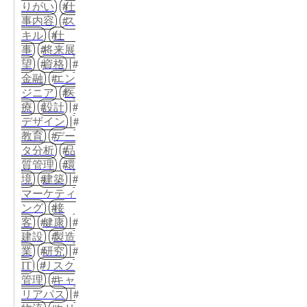
りがい
仕
事内容
ス
キル
仕
事
将来展
望
資格
金融
エン
ジニア
医
療
設計
デザイン
教育
デー
タ分析
品
質管理
環
境
建築
マーケティ
ング
接
客
健康
建設
製造
業
研究
IT
リスク
管理
キャ
リアパス