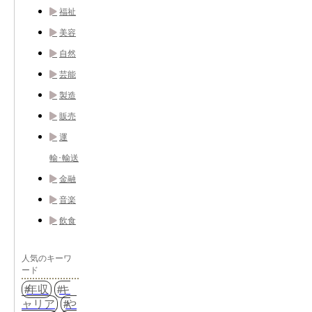
福祉
美容
自然
芸能
製造
販売
運
輸･輸送
金融
音楽
飲食
人気のキーワ
ード
年収
キ
ャリア
や