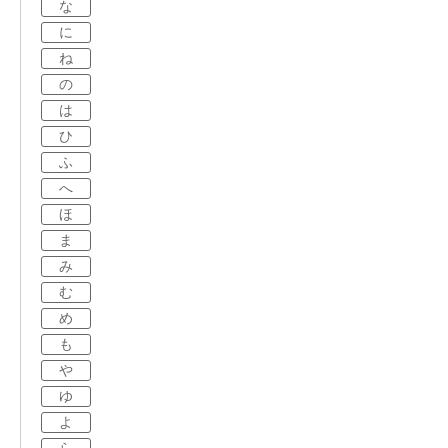
な
に
ね
の
は
ひ
ふ
へ
ほ
ま
み
む
め
も
や
ゆ
よ