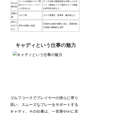
コースの知識やクラブ選
データ分析や最新技術を活用したサポ
主な仕
択のアドバイス、グリー
ート（最適なクラブ選択やコース戦略
事内容
ンの読みなど
の科学的分析など）
活躍の
ゴルフ場
ゴルフ場運営、指導者、解説者など
場
求めら
伝統的な知識や経験に加え、最新技術
れるス
長年の経験と知識
や情報の積極的な活用
キル
キャディという仕事の魅力
ゴルフコースでプレイヤーの傍らに寄り
添い、スムーズなプレーをサポートする
キャディ。その仕事は、一見華やかに見