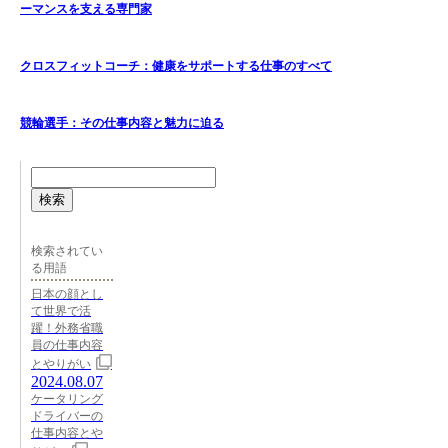
ーマンスを支える専門家
クロスフィットコーチ：健康をサポートする仕事のすべて
競輪選手：その仕事内容と魅力に迫る
検索
検索されてい
る用語
日本の顔とし
て世界で活
躍！外務省職
員の仕事内容
とやりがい
2024.08.07
ケータリング
ドライバーの
仕事内容とや