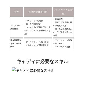
プレイヤーへの影
役割
具体的な仕事内容
響
・体力温存
・ゴルフバッグの運搬
・的確な距離情報に基
・コースの距離測定
ゴルフコース
づいた戦略決定
・コース状況の把握と伝達（風
の案内役
・コース状況を踏まえ
向き、グリーンの傾斜や芝目な
たクラブ選択や打ち方
ど）
判断
良き理解者で
・プレッシャーや緊張
・ナイスショットを共に喜ぶ
あり、パート
からの解放
・ミスショットの際に励ます
ナー
・本来の実力の発揮
キャディに必要なスキル