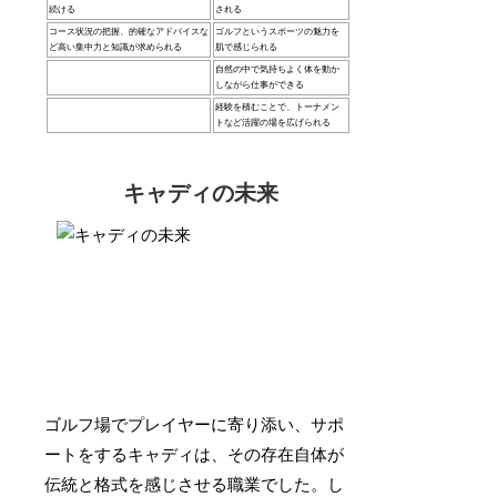
続ける
される
コース状況の把握、的確なアドバイスな
ゴルフというスポーツの魅力を
ど高い集中力と知識が求められる
肌で感じられる
自然の中で気持ちよく体を動か
しながら仕事ができる
経験を積むことで、トーナメン
トなど活躍の場を広げられる
キャディの未来
ゴルフ場でプレイヤーに寄り添い、サポ
ートをするキャディは、その存在自体が
伝統と格式を感じさせる職業でした。し