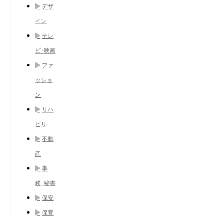
デザ
イン
テレ
ビ･映画
ファ
ッショ
ン
リハ
ビリ
不動
産
事
務･秘書
保安
保育