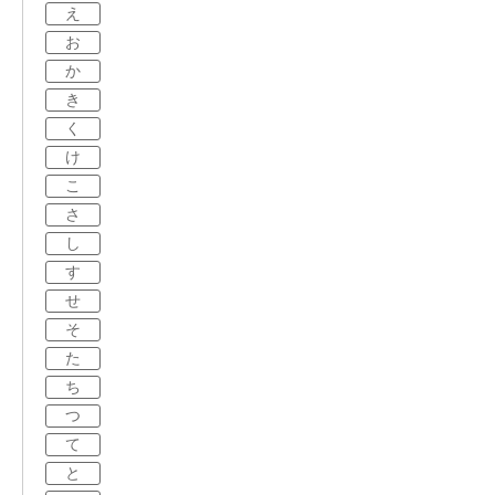
え
お
か
き
く
け
こ
さ
し
す
せ
そ
た
ち
つ
て
と