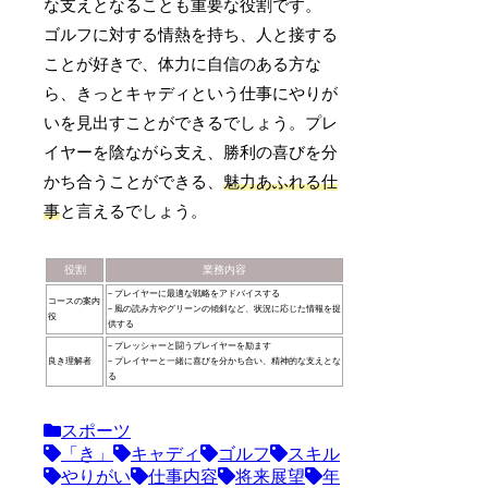
な支えとなることも重要な役割です。
ゴルフに対する情熱を持ち、人と接する
ことが好きで、体力に自信のある方な
ら、きっとキャディという仕事にやりが
いを見出すことができるでしょう。プレ
イヤーを陰ながら支え、勝利の喜びを分
かち合うことができる、
魅力あふれる仕
事
と言えるでしょう。
役割
業務内容
– プレイヤーに最適な戦略をアドバイスする
コースの案内
– 風の読み方やグリーンの傾斜など、状況に応じた情報を提
役
供する
– プレッシャーと闘うプレイヤーを励ます
良き理解者
– プレイヤーと一緒に喜びを分かち合い、精神的な支えとな
る
スポーツ
「き」
キャディ
ゴルフ
スキル
やりがい
仕事内容
将来展望
年