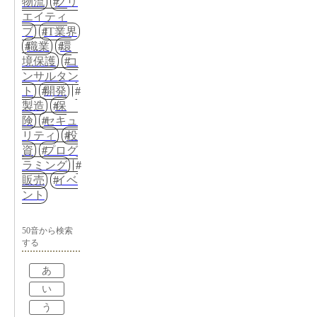
物流
クリ
エイティ
ブ
IT業界
職業
環
境保護
コ
ンサルタン
ト
開発
製造
保
険
セキュ
リティ
投
資
プログ
ラミング
販売
イベ
ント
50音から検索
する
あ
い
う