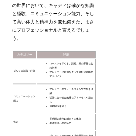
の世界において、キャディは確かな知識
と経験、コミュニケーション能力、そし
て高い体力と精神力を兼ね備えた、まさ
にプロフェッショナルと言えるでしょ
う。
カテゴリー
詳細
コースレイアウト、距離、風の影響など
の把握
ゴルフの知識・経験
プレイヤーに最適なクラブ選択や戦略の
アドバイス
プレイヤーのプレースタイルや性格を理
解
コミュニケーション
状況に合わせた的確なアドバイスや励ま
能力
し
信頼関係を築く
長時間の歩行に耐えうる体力
体力
暑さ寒さへの対応力
プレッシャーのかかる試合展開での冷静