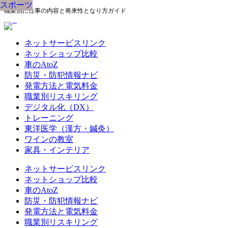
スポーツ
スポーツ
スポーツ
スポーツ
スポーツ
スポーツ
スポーツ
スポーツ
スポーツ
職業別に仕事の内容と将来性となり方ガイド
ネットサービスリンク
ネットショップ比較
車のAtoZ
防災・防犯情報ナビ
発電方法と電気料金
職業別リスキリング
デジタル化（DX）
トレーニング
東洋医学（漢方・鍼灸）
ワインの教室
家具・インテリア
ネットサービスリンク
ネットショップ比較
車のAtoZ
防災・防犯情報ナビ
発電方法と電気料金
職業別リスキリング