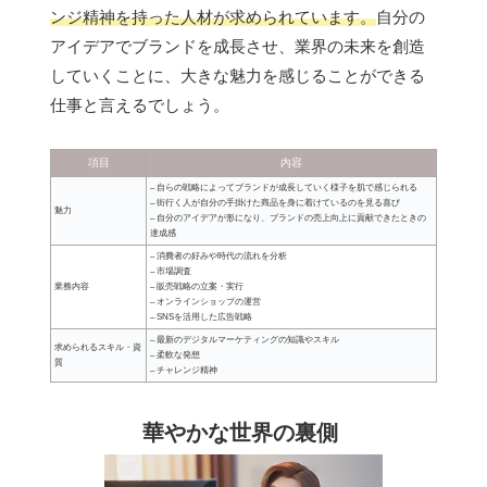
ンジ精神を持った人材が求められています。
自分の
アイデアでブランドを成長させ、業界の未来を創造
していくことに、大きな魅力を感じることができる
仕事と言えるでしょう。
項目
内容
– 自らの戦略によってブランドが成長していく様子を肌で感じられる
– 街行く人が自分の手掛けた商品を身に着けているのを見る喜び
魅力
– 自分のアイデアが形になり、ブランドの売上向上に貢献できたときの
達成感
– 消費者の好みや時代の流れを分析
– 市場調査
業務内容
– 販売戦略の立案・実行
– オンラインショップの運営
– SNSを活用した広告戦略
– 最新のデジタルマーケティングの知識やスキル
求められるスキル・資
– 柔軟な発想
質
– チャレンジ精神
華やかな世界の裏側