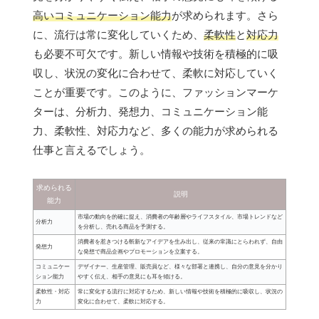
高いコミュニケーション能力
が求められます。さら
に、流行は常に変化していくため、
柔軟性
と
対応力
も必要不可欠です。新しい情報や技術を積極的に吸
収し、状況の変化に合わせて、柔軟に対応していく
ことが重要です。このように、ファッションマーケ
ターは、分析力、発想力、コミュニケーション能
力、柔軟性、対応力など、多くの能力が求められる
仕事と言えるでしょう。
求められる
説明
能力
市場の動向を的確に捉え、消費者の年齢層やライフスタイル、市場トレンドなど
分析力
を分析し、売れる商品を予測する。
消費者を惹きつける斬新なアイデアを生み出し、従来の常識にとらわれず、自由
発想力
な発想で商品企画やプロモーションを立案する。
コミュニケー
デザイナー、生産管理、販売員など、様々な部署と連携し、自分の意見を分かり
ション能力
やすく伝え、相手の意見にも耳を傾ける。
柔軟性・対応
常に変化する流行に対応するため、新しい情報や技術を積極的に吸収し、状況の
力
変化に合わせて、柔軟に対応する。