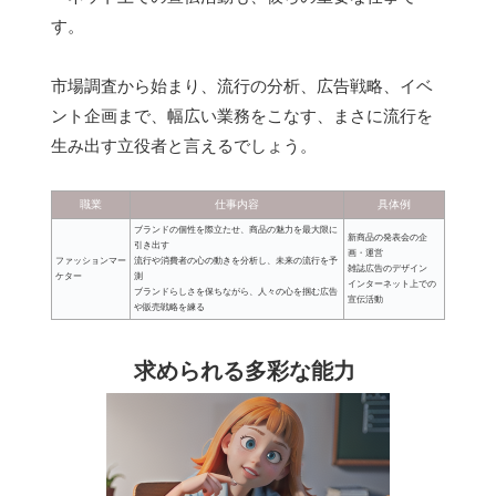
す。
市場調査から始まり、流行の分析、広告戦略、イベ
ント企画まで、幅広い業務をこなす、まさに流行を
生み出す立役者と言えるでしょう。
職業
仕事内容
具体例
ブランドの個性を際立たせ、商品の魅力を最大限に
新商品の発表会の企
引き出す
画・運営
ファッションマー
流行や消費者の心の動きを分析し、未来の流行を予
雑誌広告のデザイン
ケター
測
インターネット上での
ブランドらしさを保ちながら、人々の心を掴む広告
宣伝活動
や販売戦略を練る
求められる多彩な能力