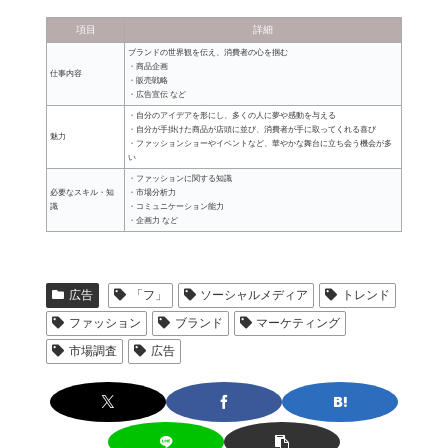
項目
詳細
ブランドの世界観を伝え、消費者の心を掴む
・商品企画
仕事内容
・販売戦略
・広告宣伝 など
・自分のアイデアを形にし、多くの人に夢や感動を与える
・自分が手掛けた商品が店頭に並び、消費者が手に取ってくれる喜び
魅力
・ファッションショーやイベントなど、華やかな舞台に立ち会う機会が多
い
・ファッションに関する知識
必要なスキル・知
・市場分析力
識
・コミュニケーション能力
・企画力 など
広告
「フ」
ソーシャルメディア
トレンド
ファッション
ブランド
マーケティング
市場調査
広告